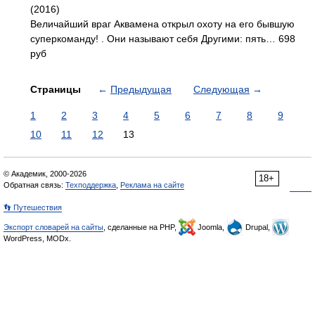
(2016)
Величайший враг Аквамена открыл охоту на его бывшую
суперкоманду! . Они называют себя Другими: пять… 698
руб
Страницы
←
Предыдущая
Следующая
→
1
2
3
4
5
6
7
8
9
10
11
12
13
© Академик, 2000-2026
18+
Обратная связь:
Техподдержка
,
Реклама на сайте
👣 Путешествия
Экспорт словарей на сайты
, сделанные на PHP,
Joomla,
Drupal,
WordPress, MODx.