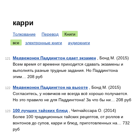
карри
Толкование
Перевод
Книги
все
электронные книги
аудиокниги
Медвежонок Паддингтон сдает экзамен
, Бонд М. (2015)
121
Всем время от времени приходится сдавать экзамены и
выполнять разные трудные задания. Но Паддингтона
этим… 208 руб
Медвежонок Паддингтон на высоте
, Бонд М. (2015)
122
Согласитесь, у новичков не всегда всё хорошо получается.
Но это правило не для Паддингтона! За что бы ни… 208 руб
100 лучших тайских блюд
, Чипчайссара О. (2014)
123
Более 100 традиционных тайских рецептов, от роллов и
вонтонов до супов, карри и блюд, приготовленных на… 732
руб