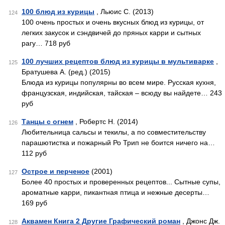
100 блюд из курицы
, Льюис С. (2013)
124
100 очень простых и очень вкусных блюд из курицы, от
легких закусок и сэндвичей до пряных карри и сытных
рагу… 718 руб
100 лучших рецептов блюд из курицы в мультиварке
,
125
Братушева А. (ред.) (2015)
Блюда из курицы популярны во всем мире. Русская кухня,
французская, индийская, тайская – всюду вы найдете… 243
руб
Танцы с огнем
, Робертс Н. (2014)
126
Любительница сальсы и текилы, а по совместительству
парашютистка и пожарный Ро Трип не боится ничего на…
112 руб
Острое и перченое
(2001)
127
Более 40 простых и проверенных рецептов... Сытные супы,
ароматные карри, пикантная птица и нежные десерты…
169 руб
Аквамен Книга 2 Другие Графический роман
, Джонс Дж.
128